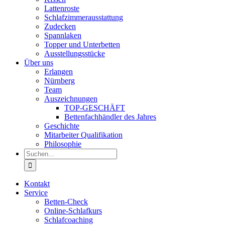
Lattenroste
Schlafzimmerausstattung
Zudecken
Spannlaken
Topper und Unterbetten
Ausstellungsstücke
Über uns
Erlangen
Nürnberg
Team
Auszeichnungen
TOP-GESCHÄFT
Bettenfachhändler des Jahres
Geschichte
Mitarbeiter Qualifikation
Philosophie
Suche
nach:
Kontakt
Service
Betten-Check
Online-Schlafkurs
Schlafcoaching