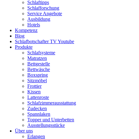
Schlaftipps
Schlafforschung
Service Angebote
Ausbildung
Hotels
Kompetenz
Blog
Schlafbotschafter TV Youtube
Produkte
Schlafsysteme
Matratzen
Bettgestelle
Bettwäsche
Boxspring
Sitzmöbel
Frottier
Kissen
Lattenroste
Schlafzimmerausstattung
Zudecken
Spannlaken
Topper und Unterbetten
Ausstellungsstücke
Über uns
Erlangen