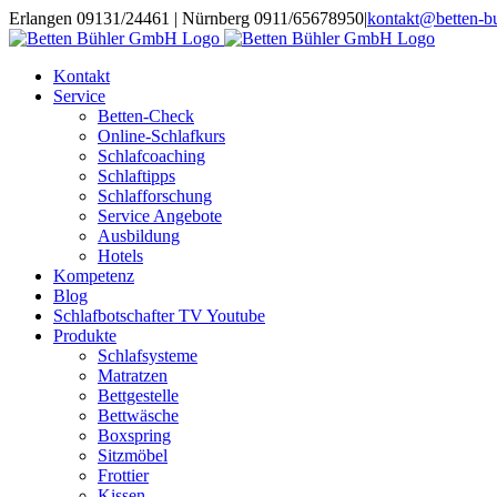
Zum
Erlangen 09131/24461 | Nürnberg 0911/65678950
|
kontakt@betten-bu
Inhalt
springen
Kontakt
Service
Betten-Check
Online-Schlafkurs
Schlafcoaching
Schlaftipps
Schlafforschung
Service Angebote
Ausbildung
Hotels
Kompetenz
Blog
Schlafbotschafter TV Youtube
Produkte
Schlafsysteme
Matratzen
Bettgestelle
Bettwäsche
Boxspring
Sitzmöbel
Frottier
Kissen