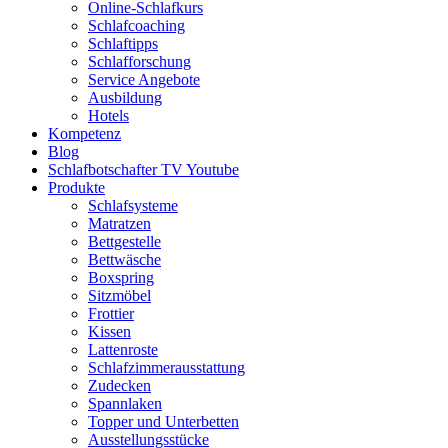
Online-Schlafkurs
Schlafcoaching
Schlaftipps
Schlafforschung
Service Angebote
Ausbildung
Hotels
Kompetenz
Blog
Schlafbotschafter TV Youtube
Produkte
Schlafsysteme
Matratzen
Bettgestelle
Bettwäsche
Boxspring
Sitzmöbel
Frottier
Kissen
Lattenroste
Schlafzimmerausstattung
Zudecken
Spannlaken
Topper und Unterbetten
Ausstellungsstücke