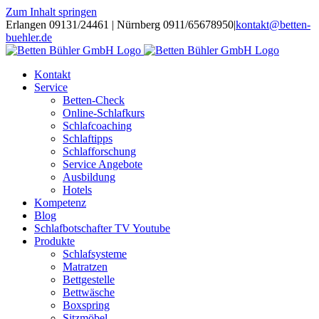
Zum Inhalt springen
Erlangen 09131/24461 | Nürnberg 0911/65678950
|
kontakt@betten-
buehler.de
Kontakt
Service
Betten-Check
Online-Schlafkurs
Schlafcoaching
Schlaftipps
Schlafforschung
Service Angebote
Ausbildung
Hotels
Kompetenz
Blog
Schlafbotschafter TV Youtube
Produkte
Schlafsysteme
Matratzen
Bettgestelle
Bettwäsche
Boxspring
Sitzmöbel