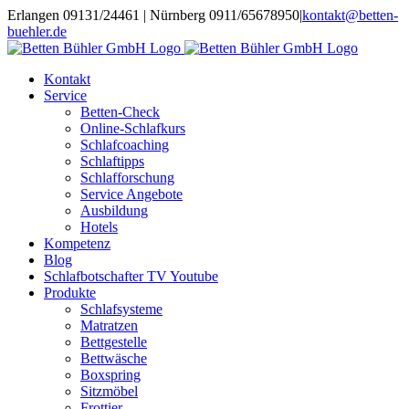
Zum
Erlangen 09131/24461 | Nürnberg 0911/65678950
|
kontakt@betten-
Inhalt
buehler.de
springen
Kontakt
Service
Betten-Check
Online-Schlafkurs
Schlafcoaching
Schlaftipps
Schlafforschung
Service Angebote
Ausbildung
Hotels
Kompetenz
Blog
Schlafbotschafter TV Youtube
Produkte
Schlafsysteme
Matratzen
Bettgestelle
Bettwäsche
Boxspring
Sitzmöbel
Frottier