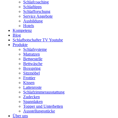
Schlafcoaching
Schlaftipps
Schlafforschung
Service Angebote
Ausbildung
Hotels
Kompetenz
Blog
Schlafbotschafter TV Youtube
Produkte
Schlafsysteme
Matratzen
Bettgestelle
Bettwäsche
Boxspring
Sitzmöbel
Frottier
Kissen
Lattenroste
Schlafzimmerausstattung
Zudecken
Spannlaken
Topper und Unterbetten
Ausstellungsstücke
Über uns