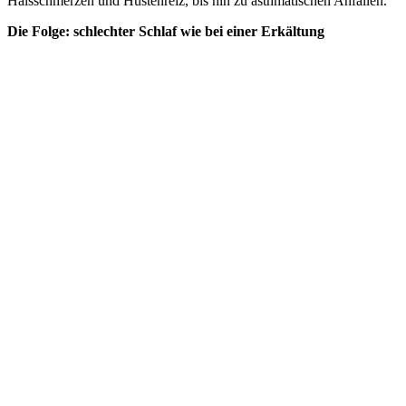
Halsschmerzen und Hustenreiz, bis hin zu asthmatischen Anfällen.
Die Folge: schlechter Schlaf wie bei einer Erkältung