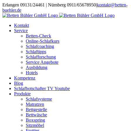
Zum
Erlangen 09131/24461 | Nürnberg 0911/65678950
|
kontakt@betten-
Inhalt
buehler.de
springen
Kontakt
Service
Betten-Check
Online-Schlafkurs
Schlafcoaching
Schlaftipps
Schlafforschung
Service Angebote
Ausbildung
Hotels
Kompetenz
Blog
Schlafbotschafter TV Youtube
Produkte
Schlafsysteme
Matratzen
Bettgestelle
Bettwäsche
Boxspring
Sitzmöbel
Frottier