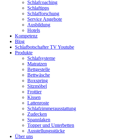
Schlafcoaching
Schlaftipps
Schlafforschung
Service Angebote
Ausbildung
Hotels
Kompetenz
Blog
Schlafbotschafter TV Youtube
Produkte
Schlafsysteme
Matratzen
Bettgestelle
Bettwäsche
Boxspring
Sitzmöbel
Frottier
Kissen
Lattenroste
Schlafzimmerausstattung
Zudecken
Spannlaken
Topper und Unterbetten
Ausstellungsstücke
Über uns