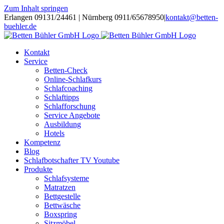
Zum Inhalt springen
Erlangen 09131/24461 | Nürnberg 0911/65678950
|
kontakt@betten-
buehler.de
Kontakt
Service
Betten-Check
Online-Schlafkurs
Schlafcoaching
Schlaftipps
Schlafforschung
Service Angebote
Ausbildung
Hotels
Kompetenz
Blog
Schlafbotschafter TV Youtube
Produkte
Schlafsysteme
Matratzen
Bettgestelle
Bettwäsche
Boxspring
Sitzmöbel