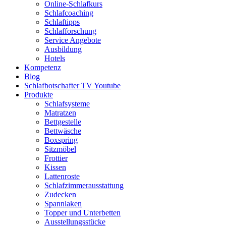
Online-Schlafkurs
Schlafcoaching
Schlaftipps
Schlafforschung
Service Angebote
Ausbildung
Hotels
Kompetenz
Blog
Schlafbotschafter TV Youtube
Produkte
Schlafsysteme
Matratzen
Bettgestelle
Bettwäsche
Boxspring
Sitzmöbel
Frottier
Kissen
Lattenroste
Schlafzimmerausstattung
Zudecken
Spannlaken
Topper und Unterbetten
Ausstellungsstücke