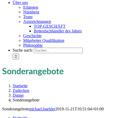
Über uns
Erlangen
Nürnberg
Team
Auszeichnungen
TOP-GESCHÄFT
Bettenfachhändler des Jahres
Geschichte
Mitarbeiter Qualifikation
Philosophie
Suche nach:
Sonderangebote
Startseite
Zudecken
Daune
Sonderangebote
Sonderangebote
michael.buehler
2019-11-21T16:51:04+01:00
Startseite