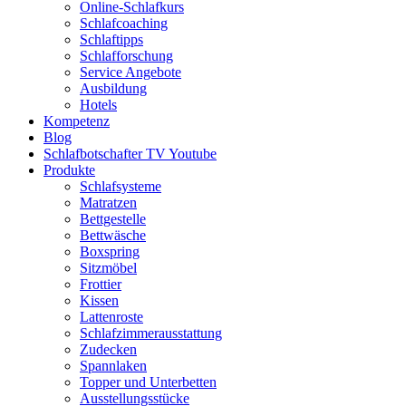
Online-Schlafkurs
Schlafcoaching
Schlaftipps
Schlafforschung
Service Angebote
Ausbildung
Hotels
Kompetenz
Blog
Schlafbotschafter TV Youtube
Produkte
Schlafsysteme
Matratzen
Bettgestelle
Bettwäsche
Boxspring
Sitzmöbel
Frottier
Kissen
Lattenroste
Schlafzimmerausstattung
Zudecken
Spannlaken
Topper und Unterbetten
Ausstellungsstücke