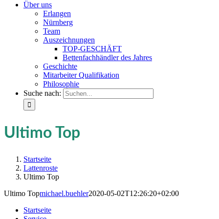
Über uns
Erlangen
Nürnberg
Team
Auszeichnungen
TOP-GESCHÄFT
Bettenfachhändler des Jahres
Geschichte
Mitarbeiter Qualifikation
Philosophie
Suche nach:
Ultimo Top
Startseite
Lattenroste
Ultimo Top
Ultimo Top
michael.buehler
2020-05-02T12:26:20+02:00
Startseite
Service