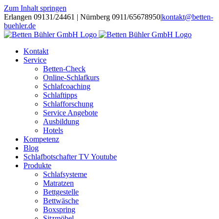
Zum Inhalt springen
Erlangen 09131/24461 | Nürnberg 0911/65678950
|
kontakt@betten-
buehler.de
Kontakt
Service
Betten-Check
Online-Schlafkurs
Schlafcoaching
Schlaftipps
Schlafforschung
Service Angebote
Ausbildung
Hotels
Kompetenz
Blog
Schlafbotschafter TV Youtube
Produkte
Schlafsysteme
Matratzen
Bettgestelle
Bettwäsche
Boxspring
Sitzmöbel